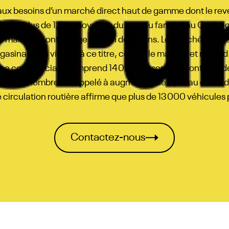
aux besoins d’un marché direct haut de gamme dont le reve
, soit plus de 1,5 la moyenne du revenu familial au Québec.
ne maison et ont un âge moyen de 38 ans. Le Marché Cantley
asinage en ville et, à ce titre, couvre le marché et répond
one commerciale comprend 14 000 personnes, dont plus de
ats. Ce nombre est appelé à augmenter de 9,1 % au cours 
 circulation routière affirme que plus de 13 000 véhicules p
Contactez-nous