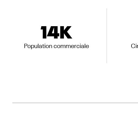
14
K
Population commerciale
Ci