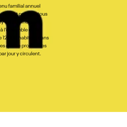
nu familial annuel
 Ils sont presque tous
 est la principale
 à l’ensemble de la
 12 000 habitent dans
des quatre prochaines
ar jour y circulent.