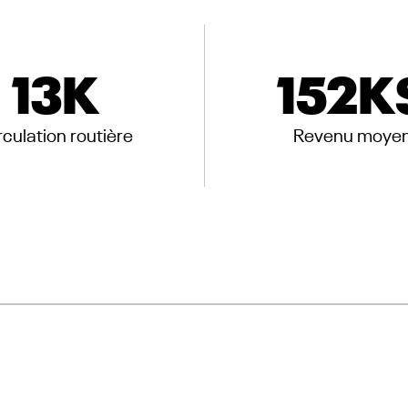
13
K
152
K
rculation routière
Revenu moye