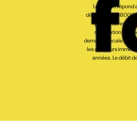
Le Centre répond 
dépasse les 148 000 $
propriétaires d’u
destination de mag
demande locale. La z
les alentours immédi
années. Le débit de