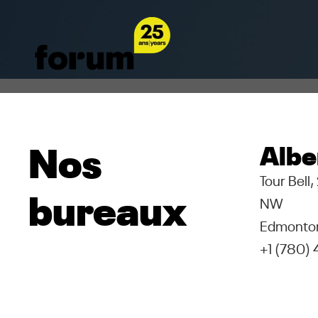
Nos
Albe
Tour Bell
bureaux
NW
Edmonton
+1 (780)