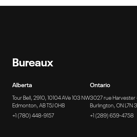
Bureaux
Alberta
Ontario
Tour Bell, 2910, 10104 AVe 103 NW
3027 rue Harvester
Edmonton, AB T5J 0H8
Burlington, ON L7N 
+1 (780) 448-9157
+1 (289) 659-4758