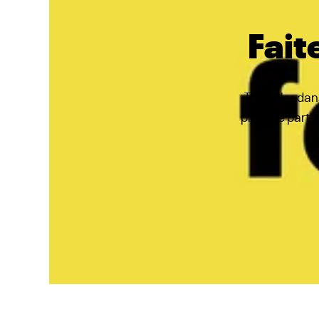
Fait
Travailler da
prendre part à