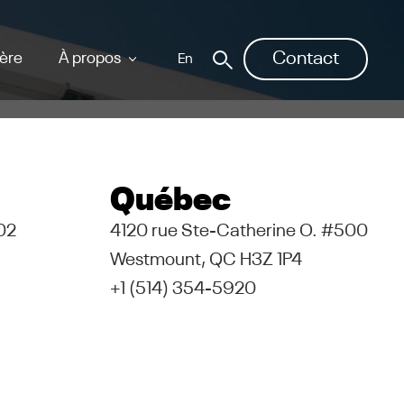
Contact
ière
À propos
Québec
02
4120 rue Ste-Catherine O. #500
Westmount, QC H3Z 1P4
+1 (514) 354-5920