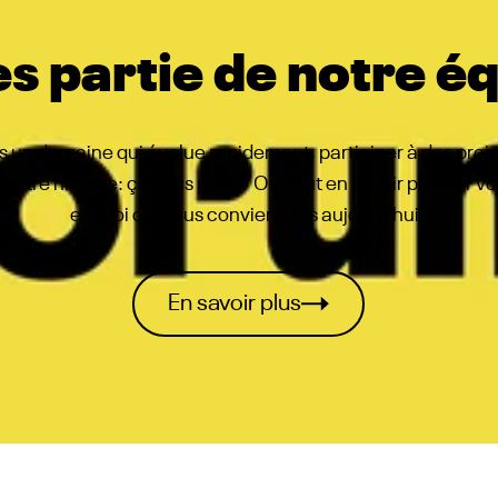
es partie de notre é
ns un domaine qui évolue rapidement, participer à des proje
 notre histoire: ça vous parle? On veut en savoir plus sur v
emploi qui vous convient dès aujourd’hui.
En savoir plus