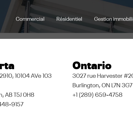
Commercial
Résidentiel
Gestion immobil
rta
Ontario
, 2910, 10104 AVe 103
3027 rue Harvester #2
Burlington, ON L7N 3G7
, AB T5J 0H8
+1 (289) 659-4758
 448-9157