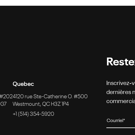
Reste
Quebec
Inscrivez-v
dernières 
 #202
4120 rue Ste-Catherine O. #500
commercia
3G7
Westmount, QC H3Z 1P4
+1 (514) 354-5920