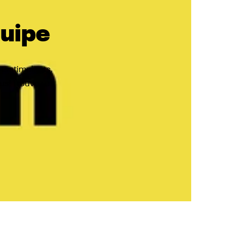
quipe
ts stimulants,
ous! Trouvez un